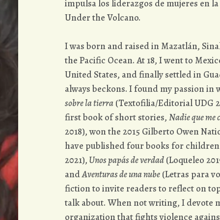
impulsa los liderazgos de mujeres en la
Under the Volcano.
I was born and raised in Mazatlán, Sina
the Pacific Ocean. At 18, I went to Mexic
United States, and finally settled in Gua
always beckons. I found my passion in 
sobre la tierra
(Textofilia/Editorial UDG 2
first book of short stories,
Nadie que me
2018), won the 2015 Gilberto Owen Natio
have published four books for children
2021),
Unos papás de verdad
(Loqueleo 201
and
Aventuras de una nube
(Letras para vol
fiction to invite readers to reflect on t
talk about. When not writing, I devote 
organization that fights violence agai