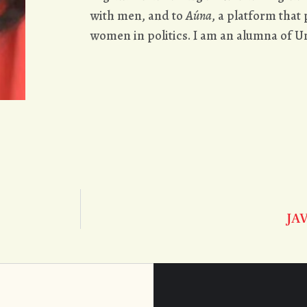
with men, and to
Aúna
, a platform that
women in politics. I am an alumna of U
JA