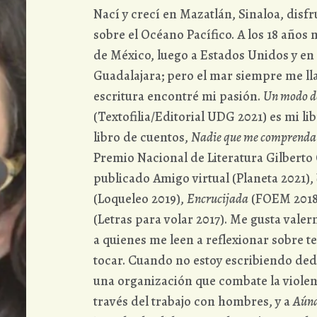
Nací y crecí en Mazatlán, Sinaloa, disf
sobre el Océano Pacífico. A los 18 años 
de México, luego a Estados Unidos y en 
Guadalajara; pero el mar siempre me ll
escritura encontré mi pasión.
Un modo de
(Textofilia/Editorial UDG 2021) es mi l
libro de cuentos,
Nadie que me comprenda
Premio Nacional de Literatura Gilberto
publicado Amigo virtual (Planeta 2021),
(Loqueleo 2019),
Encrucijada
(FOEM 2018
(Letras para volar 2017). Me gusta valer
a quienes me leen a reflexionar sobre 
tocar. Cuando no estoy escribiendo de
una organización que combate la violenc
través del trabajo con hombres, y a
Aún