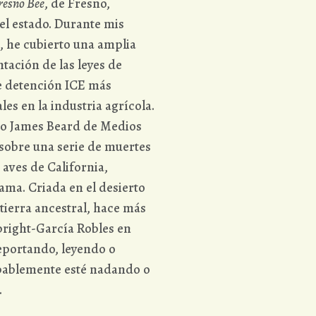
resno Bee
, de Fresno,
el estado. Durante mis
, he cubierto una amplia
ación de las leyes de
e detención ICE más
les en la industria agrícola.
io James Beard de Medios
sobre una serie de muertes
aves de California,
ama. Criada en el desierto
ierra ancestral, hace más
lbright-García Robles en
reportando, leyendo o
bablemente esté nadando o
.