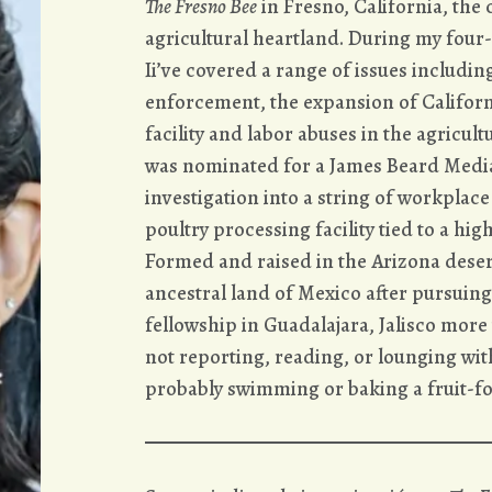
The Fresno Bee
in Fresno, California, the 
agricultural heartland. During my four
Ii’ve covered a range of issues includi
enforcement, the expansion of Californi
facility and labor abuses in the agricult
was nominated for a James Beard Medi
investigation into a string of workplace f
poultry processing facility tied to a hi
Formed and raised in the Arizona desert,
ancestral land of Mexico after pursuing
fellowship in Guadalajara, Jalisco mor
not reporting, reading, or lounging wit
probably swimming or baking a fruit-f