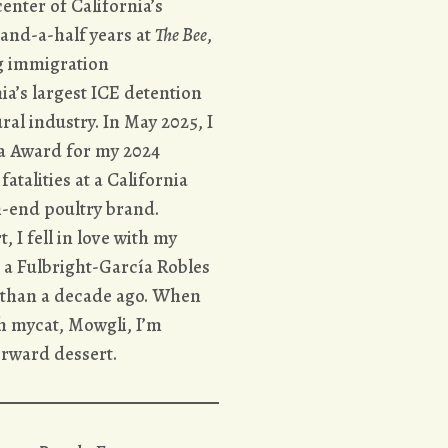
center of California’s
-and-a-half years at
The Bee
,
ng immigration
a’s largest ICE detention
ural industry. In May 2025, I
a Award for my 2024
atalities at a California
gh-end poultry brand.
 I fell in love with my
 a Fulbright-García Robles
e than a decade ago. When
h mycat, Mowgli, I’m
orward dessert.