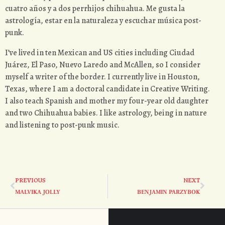
cuatro años y a dos perrhijos chihuahua. Me gusta la
astrología, estar en la naturaleza y escuchar música post-
punk.
I’ve lived in ten Mexican and US cities including Ciudad
Juárez, El Paso, Nuevo Laredo and McAllen, so I consider
myself a writer of the border. I currently live in Houston,
Texas, where I am a doctoral candidate in Creative Writing.
I also teach Spanish and mother my four-year old daughter
and two Chihuahua babies. I like astrology, being in nature
and listening to post-punk music.
PREVIOUS
NEXT
MALVIKA JOLLY
BENJAMIN PARZYBOK