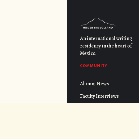
An international writing
residency in the heart of
Mexico.
COMMUNITY
Alumni News
Faculty Interviews
QUICK LINKS
FAQs
Cost