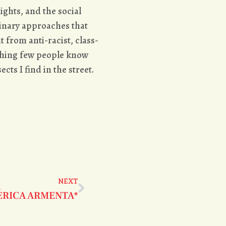
ights, and the social
plinary approaches that
t from anti-racist, class-
thing few people know
ects I find in the street.
.
NEXT
RICA ARMENTA*